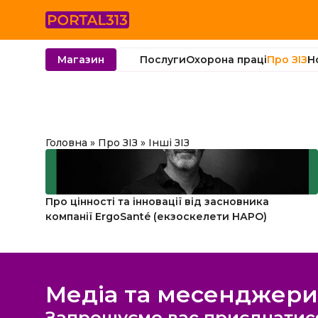
Послуги
Охорона праці
Про ЗІЗ
Н
Магазин
Головна
»
Про ЗІЗ
»
Інші ЗІЗ
Про цінності та інновації від засновника
компанії ErgoSanté (екзоскелети НАРО)
Медіа та месенджери
Запрошуємо вас приєднатис