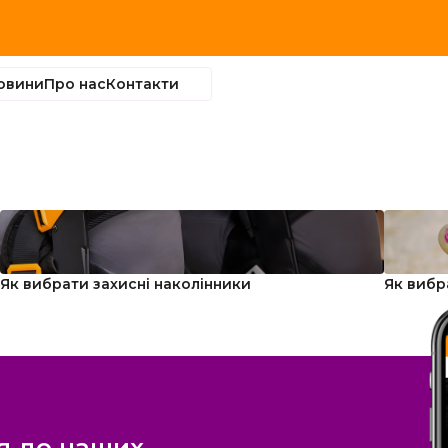
овини
Про нас
Контакти
Як вибрати захисні наколінники
Як вибр
я до наших