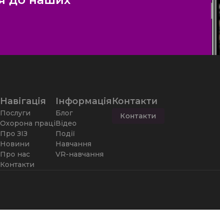
Навігація
Інформація
Контакти
Послуги
Блог
Контакти
Охорона праці
Відео
Про ЗІЗ
Події
Новини
Навчання
Про нас
VR-навчання
Контакти