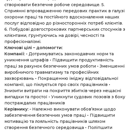
створювати безпечне робоче середовище.
5.
Сприянні впровадженню передових практик в галузі
охорони праці та постійного вдосконалення наших
послуг відповідно до різносторонніх потреб клієнтів.
6. Побудові довгострокових партнерських стосунків з
клієнтами, ґрунтуючись на довірі, чесності та
професіоналізмі.
Ключові цілі – допомогти:
Компанії:
• Дотримуватись законодавчих норм та
уникнення штрафів
• Підвищити продуктивність
праці за рахунок безпечних умов роботи
• Зменшенні
виробничого травматизму та професійних
захворювань
• Покращенню іміджу відповідальної
компанії, що піклується про своїх працівників
•
Знизити витрати на покриття збитків через нещасні
випадки та простої
• Уникнути судових позовів з боку
постраждалих працівників
Керівнику:
• Належно виконувати обов’язки щодо
забезпечення безпечних умов праці
• Підвищити
мотивацію та лояльність працівників шляхом
створення безпечного середовища
• Поліпшити