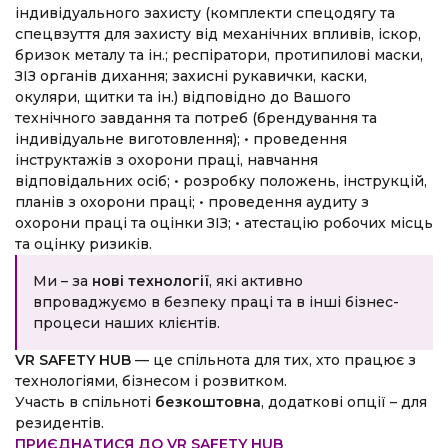
індивідуального захисту (комплекти спецодягу та
спецвзуття для захисту від механічних впливів, іскор,
бризок металу та ін.; респіратори, протипилові маски,
ЗІЗ органів дихання; захисні рукавички, каски,
окуляри, щитки та ін.) відповідно до Вашого
технічного завдання та потреб (брендування та
індивідуальне виготовлення);
• проведення
інструктажів з охорони праці, навчання
відповідальних осіб;
• розробку положень, інструкцій,
планів з охорони праці;
• проведення аудиту з
охорони праці та оцінки ЗІЗ;
• атестацію робочих місць
та оцінку ризиків.
Ми – за
нові технології
, які активно
впроваджуємо в безпеку праці та в інші бізнес-
процеси наших клієнтів.
VR SAFETY HUB
— це спільнота для тих, хто працює з
технологіями, бізнесом і розвитком.
Участь в спільноті
безкоштовна
, додаткові опції – для
резидентів.
ПРИЄДНАТИСЯ ДО VR SAFETY HUB