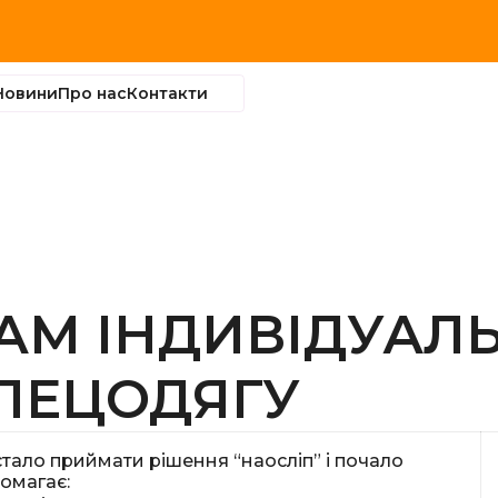
Новини
Про нас
Контакти
БАМ ІНДИВІДУАЛ
СПЕЦОДЯГУ
стало приймати рішення “наосліп” і почало
омагає: