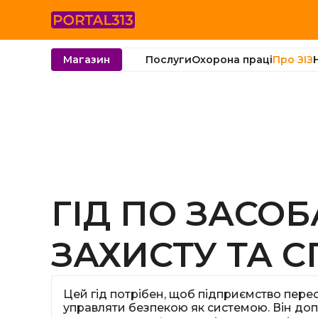
Послуги
Охорона праці
Про ЗІЗ
Магазин
ГІД ПО ЗАСО
ЗАХИСТУ ТА 
Цей гід потрібен, щоб підприємство пере
управляти безпекою як системою. Він доп