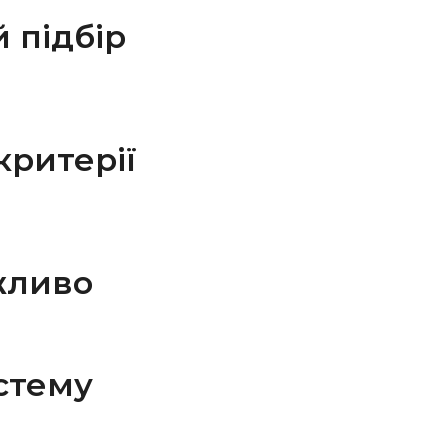
 підбір
критерії
жливо
истему