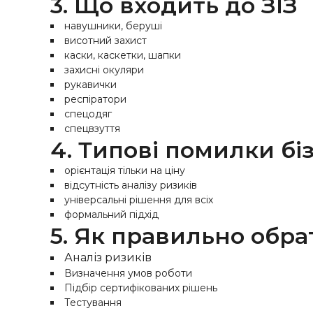
3. Що входить до ЗІЗ
навушники, беруші
висотний захист
каски, каскетки, шапки
захисні окуляри
рукавички
респіратори
спецодяг
спецвзуття
4. Типові помилки бі
орієнтація тільки на ціну
відсутність аналізу ризиків
універсальні рішення для всіх
формальний підхід
5. Як правильно обрат
Аналіз ризиків
Визначен
ня умов роботи
Підбір сертифікованих рішень
Тестування