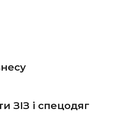
знесу
и ЗІЗ і спецодяг