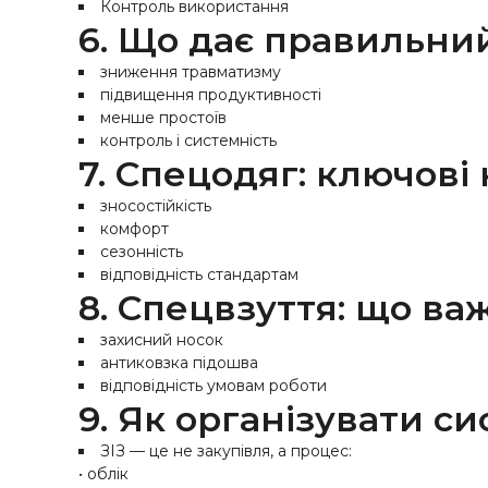
Контроль використання
6. Що дає правильний
зниження травматизму
підвищення продуктивності
менше простоїв
контроль і системність
7. Спецодяг: ключові 
зносостійкість
комфорт
сезонність
відповідність стандартам
8. Спецвзуття: що ва
захисний носок
антиковзка підошва
відповідність умовам роботи
9. Як організувати с
ЗІЗ — це не закупівля, а процес:
• облік