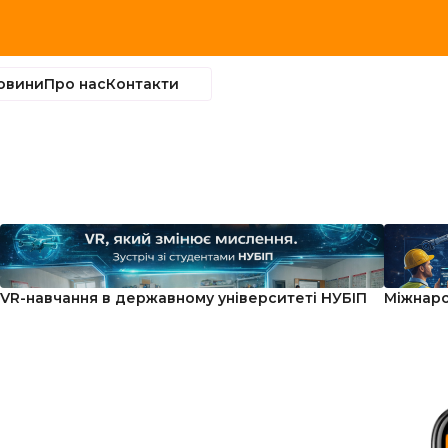
овини
Про нас
Контакти
VR-навчання в державному університеті НУБІП
Міжнаро