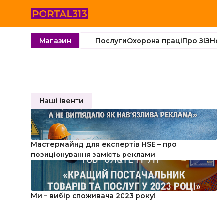
Послуги
Охорона праці
Про ЗІЗ
Н
Магазин
Наші івенти
Мастермайнд для експертів HSE – про
позиціонування замість реклами
Ми – вибір споживача 2023 року!