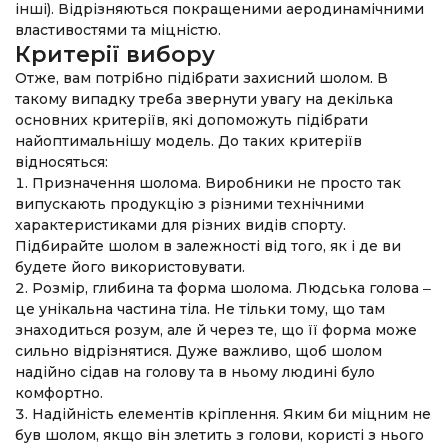
інші). Відрізняються покращеними аеродинамічними
властивостями та міцністю.
Критерії вибору
Отже, вам потрібно підібрати захисний шолом. В
такому випадку треба звернути увагу на декілька
основних критеріїв, які допоможуть підібрати
найоптимальнішу модель. До таких критеріїв
відносяться:
Призначення шолома. Виробники не просто так
випускають продукцію з різними технічними
характеристиками для різних видів спорту.
Підбирайте шолом в залежності від того, як і де ви
будете його використовувати.
Розмір, глибина та форма шолома. Людська голова ‒
це унікальна частина тіла. Не тільки тому, що там
знаходиться розум, але й через те, що її форма може
сильно відрізнятися. Дуже важливо, щоб шолом
надійно сідав на голову та в ньому людині було
комфортно.
Надійність елементів кріплення. Яким би міцним не
був шолом, якщо він злетить з голови, користі з нього