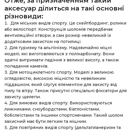
Отже, за призначенням такий
аксесуар ділиться на такі основні
різновиди:
Для міських видів спорту. Це скейтбординг, ролики
або велоспорт. Конструкція шоломів передбачає
вентиляційні отвори, а сам розмір невеликий із
додатковим захистом на потилиці.
Для туризму та альпінізму. Надзвичайно міцні
моделі, які виготовляються з полікарбонату. Вони
здатні витримати падіння з великої висоту, а також
попадання каменів.
Для мотоциклетного спорту. Моделі з великою
оглядовістю, високою міцністю та невеликим
піддашком, який слугує елементом для захисту від
пилу та вітру. Також присутні спеціальні фіксатори для
захисту щелепи.
Для зимових видів спорту. Використовуються
лижниками, сноубордстами, біатлоністами,
бобслеїстами та іншими спортсменами. Такий шолом
захисний має бути легким та міцним.
Для повітряних видів спорту (дельтапланеризм та