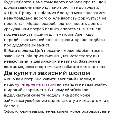
буде небагато. Саме тому варто подбати про те, щоб
шолом максимально щільно прилягав до голови.
Ціна
. Продукція відомих брендів може здаватися
невиправдано дорогою. Але вартість формується не
просто так. Моделі розроблюються досить довго з
урахуванням потреб певних спортсменів. Дешеві
моделі можуть підійти для аматорів. Але якщо
передбачаються небезпечні трюки, краще подбати
про додатковий захист.
Вага шолома. Цей показник може відрізнятися в
залежності від призначення. Для мотоспорту він
неважливий, а для лижників навпаки. Зазвичай в
легких моделях спортсменам набагато комфортніше.
Де купити захисний шолом
Якщо вам потрібно
купити захисний шолом
, в
нашому
інтернет-магазині
ви знайдете надзвичайно
широкий асортимент. В ньому обов’язково
відшукається саме та модель, яка допоможе
займатися улюбленим видом спорту з комфортом та в
безпеці.
Оформлюючи замовлення, клієнт може розраховувати