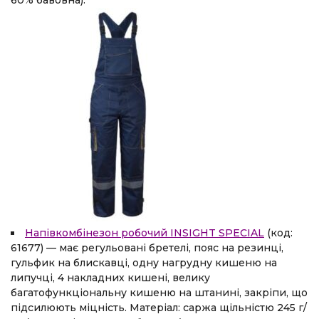
60% бавовна).
Напівкомбінезон робочий INSIGHT SPECIAL
(код:
61677) — має регульовані бретелі, пояс на резинці,
гульфик на блискавці, одну нагрудну кишеню на
липучці, 4 накладних кишені, велику
багатофункціональну кишеню на штанині, закріпи, що
підсилюють міцність. Матеріал: саржа щільністю 245 г/