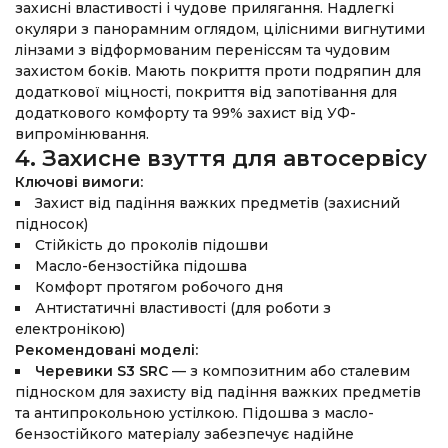
захисні властивості і чудове прилягання. Надлегкі
окуляри з панорамним оглядом, цілісними вигнутими
лінзами з відформованим переніссям та чудовим
захистом боків. Мають покриття проти подряпин для
додаткової міцності, покриття від запотівання для
додаткового комфорту та 99% захист від УФ-
випромінювання.
4. Захисне взуття для автосервісу
Ключові вимоги:
Захист від падіння важких предметів (захисний
підносок)
Стійкість до проколів підошви
Масло-бензостійка підошва
Комфорт протягом робочого дня
Антистатичні властивості (для роботи з
електронікою)
Рекомендовані моделі:
Черевики S3 SRC
— з композитним або сталевим
підноском для захисту від падіння важких предметів
та антипрокольною устілкою. Підошва з масло-
бензостійкого матеріалу забезпечує надійне