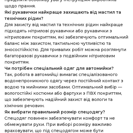
щодо прання.
Які рукавички найкраще захищають від мастил та
технічних рідин?
Для захисту від мастил та технічних рідин найкраще
підходять нітрилові рукавички або рукавички з
нітриловим покриттям, які забезпечують оптимальний
баланс між захистом, тактильною чутливістю та
зносостійкістю. Для тривалих робіт можна розглянути
багаторазові рукавички з подвійним нітриловим
покриттям.
Чи потрібен спеціальний одяг для автомийки?
Так, робота в автомийці вимагає спеціалізованого
водонепроникного одягу через постійний контакт з
водою та мийними засобами. Оптимальний вибір —
вологостійкі костюми або фартухи з ПВХ покриттям,
що забезпечують надійний захист від вологи та
хімічних речовин.
Як вибрати правильний розмір спецодягу?
Спецодяг повинен забезпечувати комфорт та не
обмежувати рухи. При виборі розміру важливо
враховувати, що під спецодягом може бути