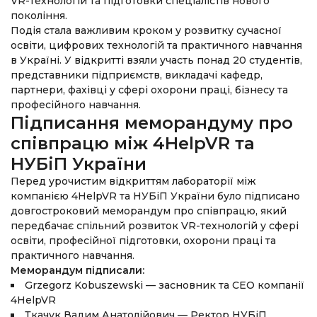
VR-технологій та підготовки спеціалістів нового
покоління.
Подія стала важливим кроком у розвитку сучасної
освіти, цифрових технологій та практичного навчання
в Україні. У відкритті взяли участь понад 20 студентів,
представники підприємств, викладачі кафедр,
партнери, фахівці у сфері охорони праці, бізнесу та
професійного навчання.
Підписання меморандуму про
співпрацю між 4HelpVR та
НУБіП України
Перед урочистим відкриттям лабораторії між
компанією 4HelpVR та НУБіП України було підписано
довгостроковий меморандум про співпрацю, який
передбачає спільний розвиток VR-технологій у сфері
освіти, професійної підготовки, охорони праці та
практичного навчання.
Меморандум підписали:
Grzegorz Kobuszewski — засновник та CEO компанії
4HelpVR
Ткачук Вадим Анатолійович — Ректор НУБіП