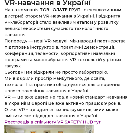
VR-навчання в Україні
Наша компанія
ТОВ “ОЛ&ТЕ ГРУП”
є ексклюзивним
дистриб’ютором VR-навчання в Україні, і відкриття
VR-лабораторії стало важливим етапом у розвитку
великої екосистеми сучасного технологічного
навчання.
Попереду — нові VR-модулі, міжнародні партнерства,
підготовка інструкторів, практичні демонстрації,
конференції, телемости, корпоративні навчальні
програми та масштабування VR-технологій у різних
галузях.
Сьогодні ми відкрили не просто лабораторію.
Ми відкрили простір майбутнього, де освіта,
технології та практика об’єднуються для створення
нового покоління навчання в Україні.
VR — це вже давно не гра, а новий стандарт навчання
в Україні! В Європі це вже активно працює 9 років.
Отже, VR – це один із тих інструментів, який може
змінити сам підхід до навчання в Україні.
Реєстрація в спільноту VR SAFETY HUB тут