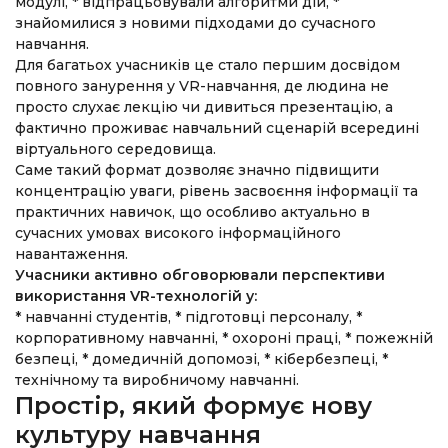
модулі,
* відпрацьовували алгоритми дій,
*
знайомилися з новими підходами до сучасного
навчання.
Для багатьох учасників це стало першим досвідом
повного занурення у VR-навчання, де людина не
просто слухає лекцію чи дивиться презентацію, а
фактично проживає навчальний сценарій всередині
віртуального середовища.
Саме такий формат дозволяє значно підвищити
концентрацію уваги, рівень засвоєння інформації та
практичних навичок, що особливо актуально в
сучасних умовах високого інформаційного
навантаження.
Учасники активно обговорювали перспективи
використання VR-технологій у:
* навчанні студентів,
* підготовці персоналу,
*
корпоративному навчанні,
* охороні праці,
* пожежній
безпеці,
* домедичній допомозі,
* кібербезпеці,
*
технічному та виробничому навчанні.
Простір, який формує нову
культуру навчання