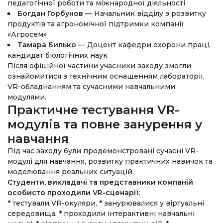
педагогічної роботи та міжнародної діяльності
Богдан Горбунов
— Начальник відділу з розвитку
продуктів та агрономічної підтримки компанії
«Агросем»
Тамара Билько
— Доцент кафедри охорони праці,
кандидат біологічних наук
Після офіційної частини учасники заходу змогли
ознайомитися з технічним оснащенням лабораторії,
VR-обладнанням та сучасними навчальними
модулями.
Практичне тестування VR-
модулів та повне занурення у
навчання
Під час заходу були продемонстровані сучасні VR-
модулі для навчання, розвитку практичних навичок та
моделювання реальних ситуацій.
Студенти, викладачі та представники компаній
особисто проходили VR-сценарії:
* тестували VR-окуляри,
* занурювалися у віртуальні
середовища,
* проходили інтерактивні навчальні