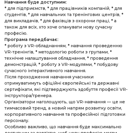
Навчання буде доступним:
* для підприємств,
* для працівників компаній,
* для
студентів,
* для навчальних та тренінгових центрів,
*
для викладачів,
* для фахівців з охорони праці,
* а
також для всіх, хто хоче опанувати нову сучасну
професію.
Програма передбачає:
* роботу з VR-обладнанням,
* навчання проведенню
VR-тренінгів,
* методологію роботи з групами,
*
технічне налаштування обладнання,
* проведення
демонстрацій,
* роботу з VR-модулями,
* побудову
сучасного інтерактивного навчання.
Після проходження навчання учасники
отримуватимуть офіційні європейські та державні
сертифікати, які підтверджують здобуття професії VR-
інструктора/тренера.
Організатори наголошують, що VR-навчання — це не
тимчасовий тренд, а новий напрям розвитку освіти,
корпоративного навчання та професійної підготовки
персоналу.
Особливо важливо, що навчання буде максимально