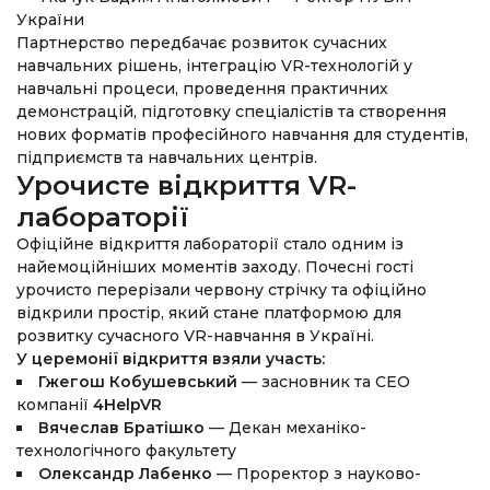
України
Партнерство передбачає розвиток сучасних
навчальних рішень, інтеграцію VR-технологій у
навчальні процеси, проведення практичних
демонстрацій, підготовку спеціалістів та створення
нових форматів професійного навчання для студентів,
підприємств та навчальних центрів.
Урочисте відкриття VR-
лабораторії
Офіційне відкриття лабораторії стало одним із
найемоційніших моментів заходу. Почесні гості
урочисто перерізали червону стрічку та офіційно
відкрили простір, який стане платформою для
розвитку сучасного VR-навчання в Україні.
У церемонії відкриття взяли участь:
Гжегош Кобушевський
— засновник та CEO
компанії
4HelpVR
Вячеслав Братішко
— Декан механіко-
технологічного факультету
Олександр Лабенко
— Проректор з науково-