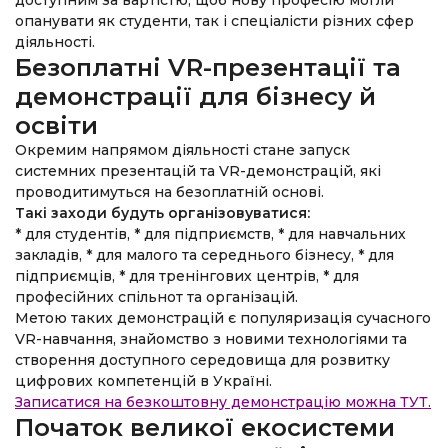
доступним за вартістю, щоб нову професію могли
опанувати як студенти, так і спеціалісти різних сфер
діяльності.
Безоплатні VR-презентації та
демонстрації для бізнесу й
освіти
Окремим напрямом діяльності стане запуск
системних презентацій та VR-демонстрацій, які
проводитимуться на безоплатній основі.
Такі заходи будуть організовуватися:
* для студентів,
* для підприємств,
* для навчальних
закладів,
* для малого та середнього бізнесу,
* для
підприємців,
* для тренінгових центрів,
* для
професійних спільнот та організацій.
Метою таких демонстрацій є популяризація сучасного
VR-навчання, знайомство з новими технологіями та
створення доступного середовища для розвитку
цифрових компетенцій в Україні.
Записатися на безкоштовну демонстрацію можна ТУТ.
Початок великої екосистеми